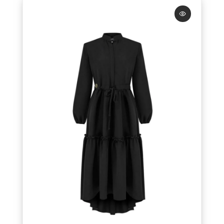
Dresy
Kamizelki
Kombinezony
Koszule
Kurtki
Marynarki
Outlet
Płaszcze
Prezenty
Spódnice
Spodnie
Sukienki
Swetry