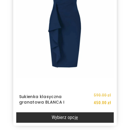
stronie
produktu
Pierwotna
590.00
zł
Sukienka klasyczna
granatowa BLANCA I
cena
Aktualna
450.00
zł
wynosiła:
cena
Wybierz opcję
590.00 zł.
wynosi:
450.00 zł.
Ten