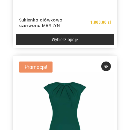
Sukienka ołówkowa
1,800.00
zł
czerwona MARILYN
Wybierz opcję
Ten
produkt
ma
Promocja!
wiele
wariantów.
Opcje
można
wybrać
na
stronie
produktu