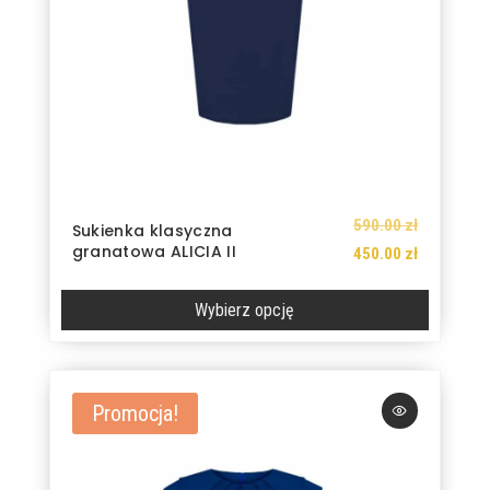
Pierwotna
590.00
zł
Sukienka klasyczna
granatowa ALICIA II
cena
Aktualna
450.00
zł
wynosiła:
cena
Wybierz opcję
590.00 zł.
wynosi:
450.00 zł.
Ten
produkt
ma
Promocja!
wiele
wariantów.
Opcje