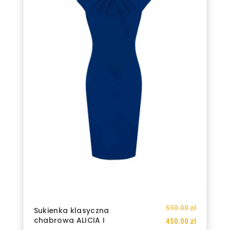
można
wybrać
na
stronie
produktu
Pierwotna
590.00
zł
Sukienka klasyczna
chabrowa ALICIA I
cena
Aktualna
450.00
zł