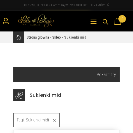
CIESZ SIĘ BEZPŁATNĄ WYSYŁKĄ WSZYSTKICH TWOICH ZAMÓWIEŃ
0

Strona główna
»
Sklep
»
Sukienki midi
Wyszukiwarka
produktów
Sukienki midi
Kategorie
Tagi: Sukienki midi
Apaszki i szale
Bluzki