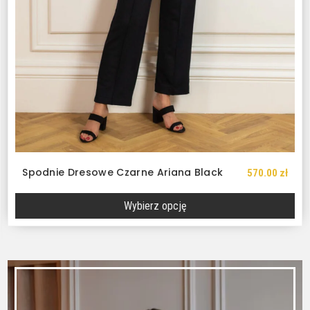
Spodnie Dresowe Czarne Ariana Black
570.00
zł
Wybierz opcję
Ten
produkt
ma
wiele
wariantów.
Opcje
można