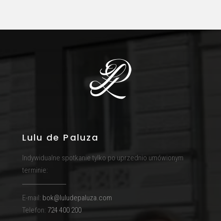
Lulu de Paluza
Indywidualne spotkanie tylko po uprzednio umówionym
terminie:
E-mail:
bok@luludepaluza.com
Telefon:
724 400 200