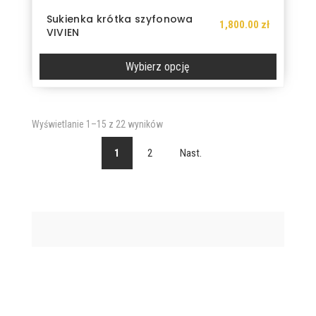
Sukienka krótka szyfonowa
1,800.00
zł
VIVIEN
Wybierz opcję
Ten
produkt
Posortowane
Wyświetlanie 1–15 z 22 wyników
ma
według
wiele
1
2
Nast.
najnowszych
wariantów.
Opcje
można
wybrać
na
stronie
produktu