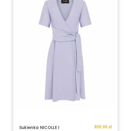
Opcje
można
wybrać
na
stronie
produktu
850.00
zł
Sukienka NICOLLE I