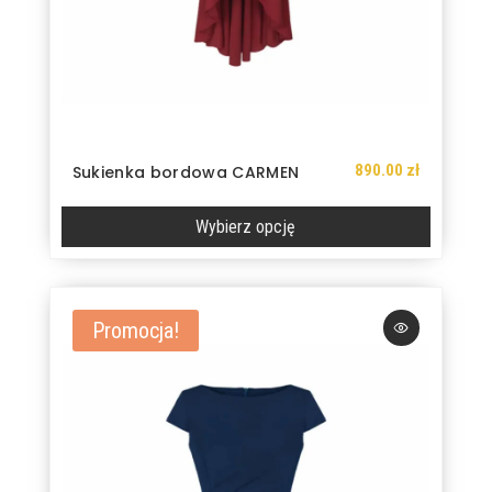
890.00
zł
Sukienka bordowa CARMEN
Wybierz opcję
Ten
produkt
ma
Promocja!
wiele
wariantów.
Opcje
można
wybrać
na