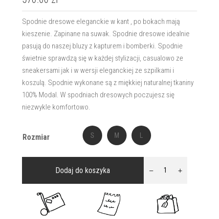
Spodnie dresowe eleganckie w kant , po bokach mają
kieszenie. Zapinane na suwak. Spodnie dresowe idealnie
pasują do naszej bluzy z kapturem i bomberki. Spodnie
świetnie sprawdzą się w każdej stylizacji, casualowo ze
sneakersami jak i w wersji eleganckiej ze szpilkami i
koszulą. Spodnie wykonane są z miękkiej naturalnej tkaniny
100% Modal. W spodniach dresowych poczujesz się
niezwykle komfortowo.
S
M
L
Rozmiar
ilość
Dodaj do koszyka
Spodnie
Dresowe
Różowe
Ariana