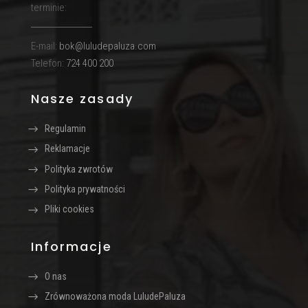
terminie:
E-mail:
bok@luludepaluza.com
Telefon:
724 400 200
Nasze zasady
Regulamin
Reklamacje
Polityka zwrotów
Polityka prywatności
Pliki cookies
Informacje
O nas
Zrównoważona moda LuludePaluza