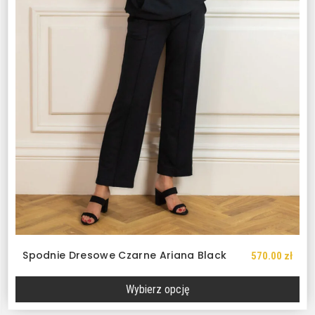
Spodnie Dresowe Czarne Ariana Black
570.00
zł
Wybierz opcję
Ten