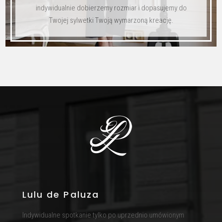
indywidualnie dobierzemy rozmiar i dopasujemy do
Twojej sylwetki Twoją wymarzoną kreację.
Lulu de Paluza
Indywidualne spotkanie tylko po uprzednio umówionym