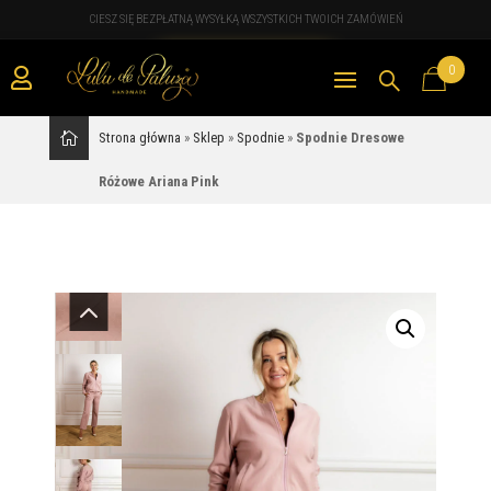
CIESZ SIĘ BEZPŁATNĄ WYSYŁKĄ WSZYSTKICH TWOICH ZAMÓWIEŃ
0

Strona główna
»
Sklep
»
Spodnie
»
Spodnie Dresowe
Różowe Ariana Pink