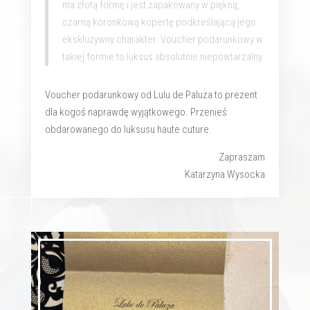
ma złotą formę i jest zapakowany w piękną,
czarną koronkową kopertę podkreślającą jego
ekskluzywny charakter. Voucher podarunkowy w
takiej formie to luksus absolutnie niepowtarzalny.
Voucher podarunkowy od Lulu de Paluza to prezent
dla kogoś naprawdę wyjątkowego. Przenieś
obdarowanego do luksusu haute cuture.
Zapraszam
Katarzyna Wysocka