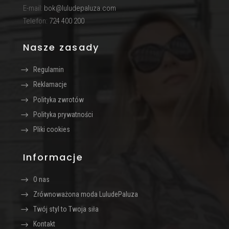
E-mail:
bok@luludepaluza.com
Telefon:
724 400 200
Nasze zasady
Regulamin
Reklamacje
Polityka zwrotów
Polityka prywatności
Pliki cookies
Informacje
O nas
Zrównoważona moda LuludePaluza
Twój styl to Twoja siła
Kontakt