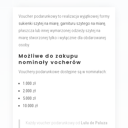
Voucher podarunkowy to realizacja wyjątkowej formy
sukienki szytej na miarę
,
garnituru szytego na miarę
,
płaszcza lub innej wymarzonej odzieży szytej na
miarę stworzonej tylko i wyłącznie dla obdarowanej
osoby.
Możliwe do zakupu
nominały vocherów
Vouchery podarunkowe dostępne są w nominałach:
1.000 zł
2.000 zł
5.000 zł
10.000 zł
Każdy voucher podarunkowy od
Lulu de Paluza