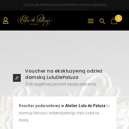
CIESZ SIĘ BEZPŁATNĄ WYSYŁKĄ WSZYSTKICH TWOICH ZAMÓWIEŃ
0

Voucher na ekskluzywną odzież
damską LuluDePaluza
Zrób wyjątkowy prezent swojej wybrance
Voucher podarunkowy w
Atelier Lulu de Paluza
to
esencja luksusu i indywidualnego stylu szyta na
miarę.