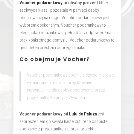
Voucher podarunkowy
to idealny prezent
który
zachwyca klasą i pozostaje w pamięci osoby
obdarowanej na długo. Voucher podarunkowy jest
wyborem doskonałym. Voucher podarunkowy to
elegancka nietuzinkowa i pełna klasy odpowiedź na
brak konkretnego pomysłu. Voucher podarunkowy to
gest pełen prestiżu i dobrego smaku.
Co obejmuje Vocher?
Voucher podarunkowy obejmuje szycie miarowe
wymarzonej kreacji, zaprojektowanej
indywidualnie dla osoby obdarowanej przez
projektantkę Katarzynę Wysocką.
Voucher podarunkowy od
Lulu de Paluza
jest
zaproszeniem do świata haute cuture to osobiste
spotkanie z projektantką, autorski projekt