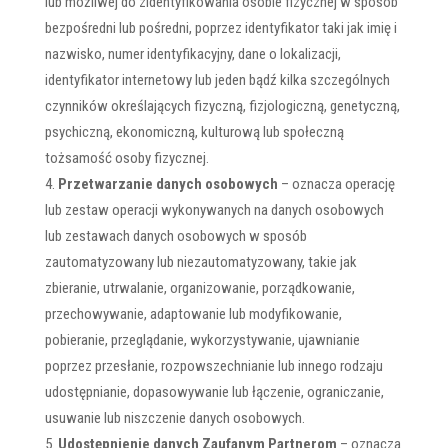
lub możliwej do zidentyfikowania osobie fizycznej w sposób
bezpośredni lub pośredni, poprzez identyfikator taki jak imię i
nazwisko, numer identyfikacyjny, dane o lokalizacji,
identyfikator internetowy lub jeden bądź kilka szczególnych
czynników określających fizyczną, fizjologiczną, genetyczną,
psychiczną, ekonomiczną, kulturową lub społeczną
tożsamość osoby fizycznej.
Przetwarzanie danych osobowych
– oznacza operację
lub zestaw operacji wykonywanych na danych osobowych
lub zestawach danych osobowych w sposób
zautomatyzowany lub niezautomatyzowany, takie jak
zbieranie, utrwalanie, organizowanie, porządkowanie,
przechowywanie, adaptowanie lub modyfikowanie,
pobieranie, przeglądanie, wykorzystywanie, ujawnianie
poprzez przesłanie, rozpowszechnianie lub innego rodzaju
udostępnianie, dopasowywanie lub łączenie, ograniczanie,
usuwanie lub niszczenie danych osobowych.
Udostępnienie danych Zaufanym Partnerom
– oznacza