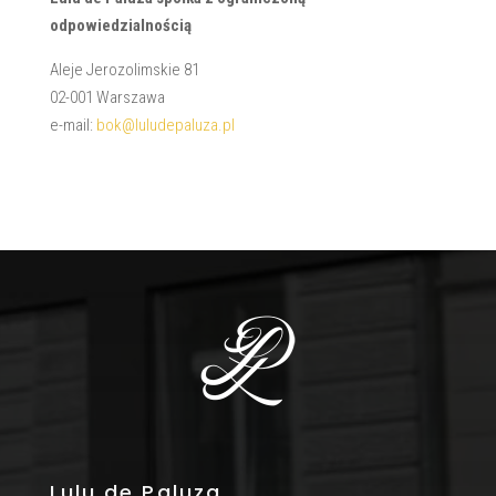
odpowiedzialnością
Aleje Jerozolimskie 81
02-001 Warszawa
e-mail:
bok@luludepaluza.pl
Lulu de Paluza