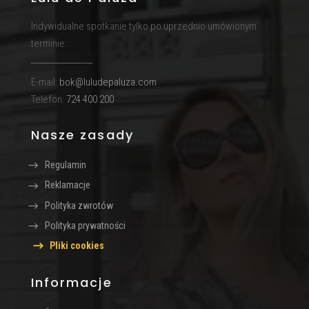
Indywidualne spotkanie tylko po uprzednio umówionym
terminie:
E-mail:
bok@luludepaluza.com
Telefon:
724 400 200
Nasze zasady
Regulamin
Reklamacje
Polityka zwrotów
Polityka prywatności
Pliki cookies
Informacje