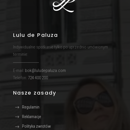
Lulu de Paluza
Indywidualne spotkanie tylko po uprzednio umówionym
terminie:
E-mail:
bok@luludepaluza.com
Telefon:
724 400 200
Nasze zasady
Regulamin
Reklamacje
Polityka zwrotów