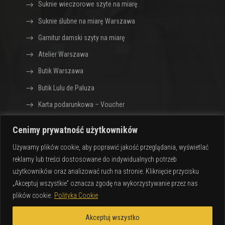
Suknie wieczorowe szyte na miarę
Suknie ślubne na miarę Warszawa
Garnitur damski szyty na miarę
Atelier Warszawa
Butik Warszawa
Butik Lulu de Paluza
Karta podarunkowa – Voucher
Cenimy prywatność użytkowników
Sklep z ekskluzywną odzieżą dla kobiet Lulu de
Używamy plików cookie, aby poprawić jakość przeglądania, wyświetlać
Paluza · Warszawa
reklamy lub treści dostosowane do indywidualnych potrzeb
Design by
CIK – Jarosław Gumkowski
użytkowników oraz analizować ruch na stronie. Kliknięcie przycisku
„Akceptuj wszystkie” oznacza zgodę na wykorzystywanie przez nas
plików cookie.
Polityka Cookie
Copywrite © 2023 by
Lulu de Paluza
Wszelkie prawa zastrzeżone
Akceptuj wszystko