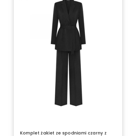
Dresy
Kamizelki
Kombinezony
Koszule
Kurtki
Marynarki
Outlet
Płaszcze
Prezenty
Spódnice
Spodnie
Sukienki
Swetry
Komplet żakiet ze spodniami czarny z