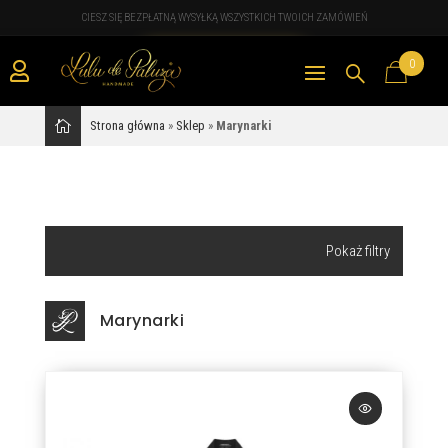
CIESZ SIĘ BEZPŁATNĄ WYSYŁKĄ WSZYSTKICH TWOICH ZAMÓWIEŃ
0

Strona główna
»
Sklep
»
Marynarki
Wyszukiwarka
produktów
Marynarki
Kategorie
Apaszki i szale
Bluzki