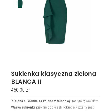
Sukienka klasyczna zielona
BLANCA II
450.00
zł
Zielona sukienka za kolano z falbanką
i małym rękawkiem.
Wąska sukienka
pięknie podkreśli kobiece kształty, jest