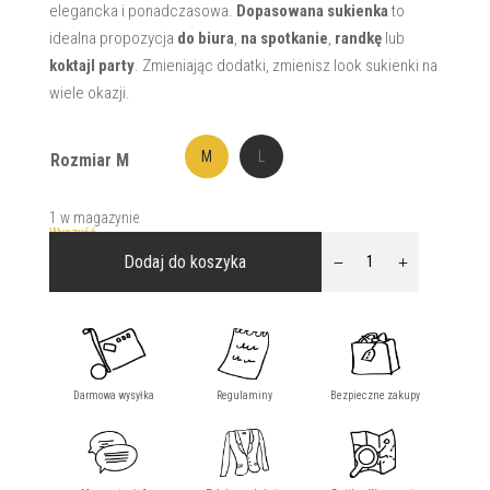
elegancka i ponadczasowa.
Dopasowana sukienka
to
idealna propozycja
do biura
,
na spotkanie
,
randkę
lub
koktajl party
. Zmieniając dodatki, zmienisz look sukienki na
wiele okazji.
M
L
Rozmiar
M
1 w magazynie
Wyczyść
ilość
Dodaj do koszyka
Sukienka
klasyczna
zielona
BLANCA
II