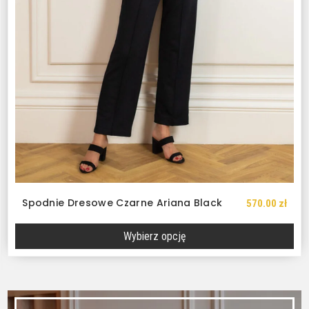
Spodnie Dresowe Czarne Ariana Black
570.00
zł
Wybierz opcję
Ten
produkt
ma
wiele
wariantów.