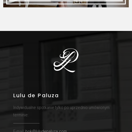
Lulu de Paluza
Indywidualne spotkanie tylko po uprzednio umówionym
terminie:
E-mail:
bok@luludepaluza.com