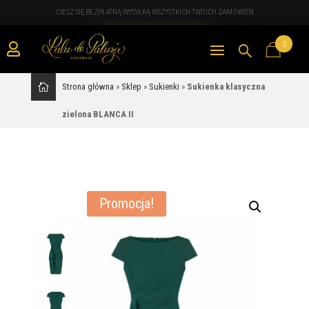
CIESZ SIĘ BEZPŁATNĄ WYSYŁKĄ WSZYSTKICH TWOICH ZAMÓWIEŃ
0

Strona główna
»
Sklep
»
Sukienki
»
Sukienka klasyczna
zielona BLANCA II
Promocja!