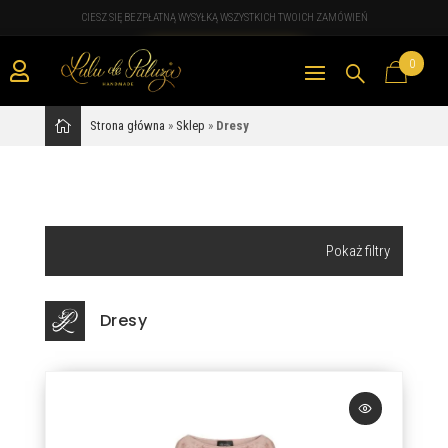
CIESZ SIĘ BEZPŁATNĄ WYSYŁKĄ WSZYSTKICH TWOICH ZAMÓWIEŃ
0

Strona główna
»
Sklep
»
Dresy
Wyszukiwarka
produktów
Dresy
Kategorie
Apaszki i szale
Bluzki