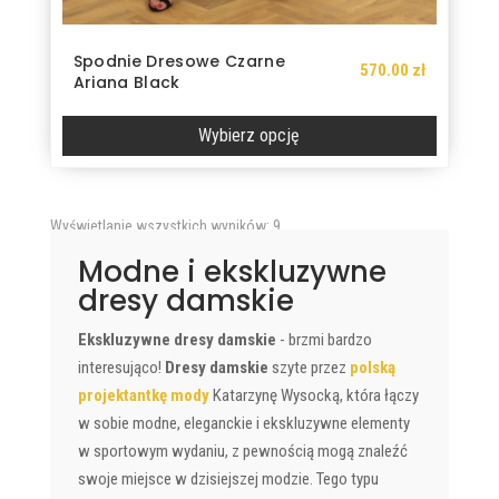
Spodnie Dresowe Czarne
570.00
zł
Ariana Black
Wybierz opcję
Ten
produkt
Posortowane
Wyświetlanie wszystkich wyników: 9
ma
według
wiele
Modne i ekskluzywne
najnowszych
wariantów.
dresy damskie
Opcje
Ekskluzywne dresy damskie
- brzmi bardzo
można
interesująco!
Dresy damskie
szyte przez
polską
wybrać
projektantkę mody
Katarzynę Wysocką, która łączy
na
w sobie modne, eleganckie i ekskluzywne elementy
stronie
w sportowym wydaniu, z pewnością mogą znaleźć
produktu
swoje miejsce w dzisiejszej modzie. Tego typu