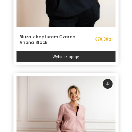
Bluza z kapturem Czarna
670.00
zł
Ariana Black
Wybierz opcję
Ten
produkt
ma
wiele
wariantów.
Opcje
można
wybrać
na