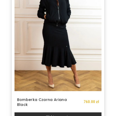
można
wybrać
na
stronie
produktu
Bomberka Czarna Ariana
760.00
zł
Black