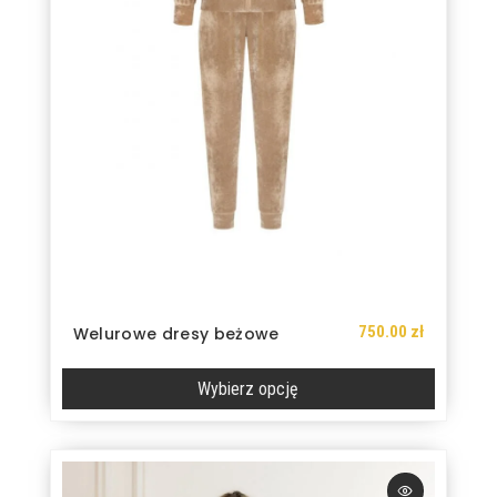
produktu
750.00
zł
Welurowe dresy beżowe
Wybierz opcję
Ten
produkt
ma