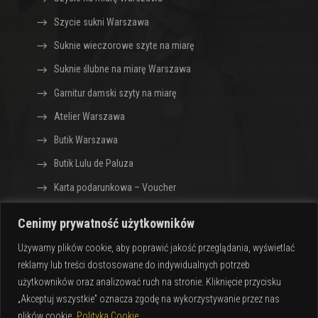
Szycie sukni Warszawa
Suknie wieczorowe szyte na miarę
Suknie ślubne na miarę Warszawa
Garnitur damski szyty na miarę
Atelier Warszawa
Butik Warszawa
Butik Lulu de Paluza
Karta podarunkowa – Voucher
Cenimy prywatność użytkowników
Sklep z ekskluzywną odzieżą dla kobiet Lulu de
Używamy plików cookie, aby poprawić jakość przeglądania, wyświetlać
Paluza · Warszawa
reklamy lub treści dostosowane do indywidualnych potrzeb
Design by
CIK – Jarosław Gumkowski
użytkowników oraz analizować ruch na stronie. Kliknięcie przycisku
„Akceptuj wszystkie” oznacza zgodę na wykorzystywanie przez nas
plików cookie.
Polityka Cookie