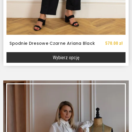
Spodnie Dresowe Czarne Ariana Black
570.00
zł
Wybierz opcję
Ten
produkt
ma
wiele
wariantów.
Opcje
można
wybrać
na
stronie
produktu