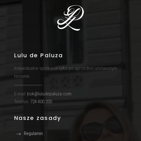
Lulu de Paluza
Indywidualne spotkanie tylko po uprzednio umówionym
terminie:
E-mail:
bok@luludepaluza.com
Telefon:
724 400 200
Nasze zasady
Regulamin