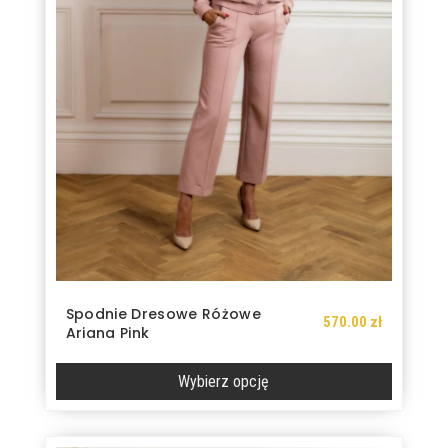
stronie
produktu
Spodnie Dresowe Różowe
570.00
zł
Ariana Pink
Wybierz opcję
Ten
produkt