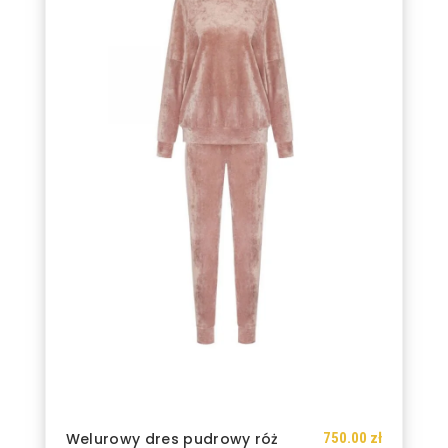
Dresy
Kamizelki
Kombinezony
Koszule
Kurtki
Marynarki
Outlet
Płaszcze
Prezenty
Spódnice
Spodnie
Sukienki
Swetry
750.00
zł
Welurowy dres pudrowy róż