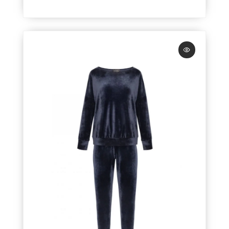
Żakiety
Filtruj wg ceny
0
10 000
Kolor
Tagi
Dresy damskie
Odzież sportowa