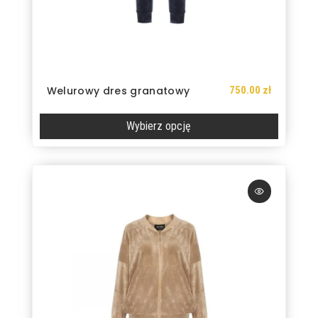
750.00
zł
Welurowy dres granatowy
Wybierz opcję
Ten
produkt
ma
wiele
wariantów.
Opcje
można
wybrać
na
stronie