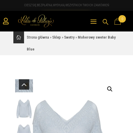
CIESZ SIĘ BEZPŁATNĄ WYSYŁKĄ WSZYSTKICH TWOICH ZAMÓWIEŃ
0

Strona główna
»
Sklep
»
Swetry
»
Moherowy sweter Baby
Blue