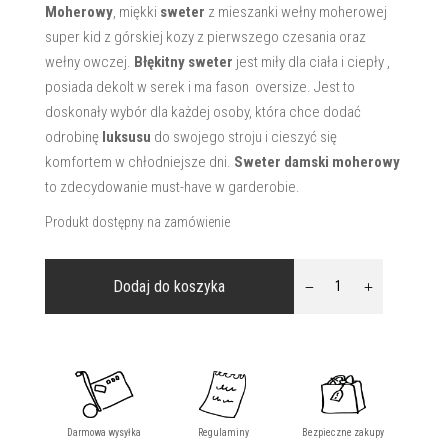
Moherowy
, miękki
sweter
z mieszanki wełny moherowej
super kid z górskiej kozy z pierwszego czesania oraz
wełny owczej.
Błękitny sweter
jest miły dla ciała i ciepły ,
posiada dekolt w serek i ma fason oversize. Jest to
doskonały wybór dla każdej osoby, która chce dodać
odrobinę
luksusu
do swojego stroju i cieszyć się
komfortem w chłodniejsze dni.
Sweter damski moherowy
to zdecydowanie must-have w garderobie.
Produkt dostępny na zamówienie
ilość
Dodaj do koszyka
Moherowy
sweter
Baby
Blue