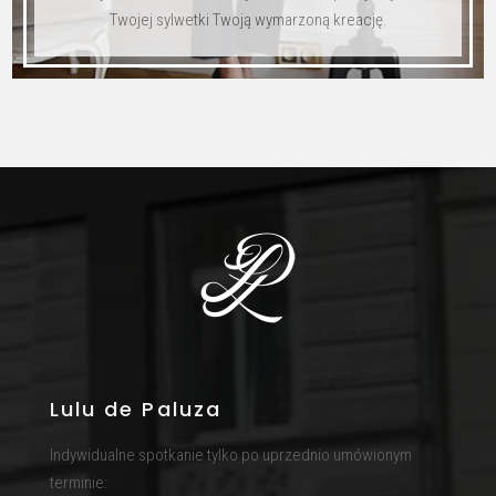
Twojej sylwetki Twoją wymarzoną kreację.
Lulu de Paluza
Indywidualne spotkanie tylko po uprzednio umówionym
terminie: