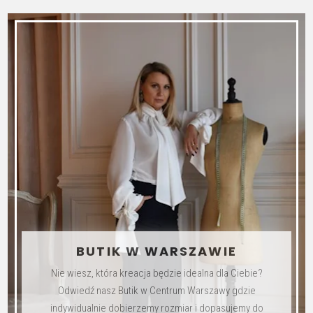
ma
wiele
wariantów.
Opcje
można
wybrać
na
stronie
produktu
BUTIK W WARSZAWIE
Nie wiesz, która kreacja będzie idealna dla Ciebie?
Odwiedź nasz Butik w Centrum Warszawy gdzie
indywidualnie dobierzemy rozmiar i dopasujemy do