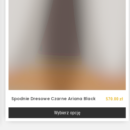
Spodnie Dresowe Czarne Ariana Black
570.00
zł
Wybierz opcję
Ten
produkt