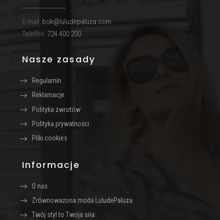
E-mail:
bok@luludepaluza.com
Telefon:
724 400 200
Nasze zasady
Regulamin
Reklamacje
Polityka zwrotów
Polityka prywatności
Pliki cookies
Informacje
O nas
Zrównoważona moda LuludePaluza
Twój styl to Twoja siła