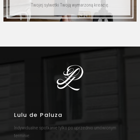
Twojej sylwetki Twoją wymarzoną kreację.
Lulu de Paluza
Indywidualne spotkanie tylko po uprzednio umówionym
terminie: