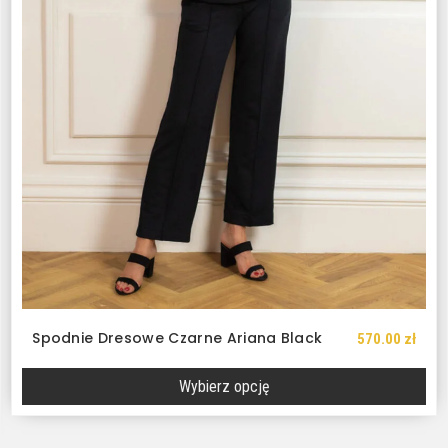
Spodnie Dresowe Czarne Ariana Black
570.00
zł
Wybierz opcję
Ten
produkt