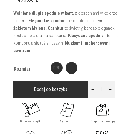
Wełniane długie spodnie w kant
, z kieszeniami w kolorze
szarym.
Eleganckie spodnie
to komplet z szarym
żakietem Mylene
.
Garnitur
to świetny, bardzo elegancki
zestaw do biura, na spotkania.
Klasyczne spodnie
idealnie
komponują się też z naszymi
bluzkami
i
moherowymi
swetrami.
PRE
L
Rozmiar
ORDER
ilość
Dodaj do koszyka
Spodnie
klasyczne
szare
MYLENE