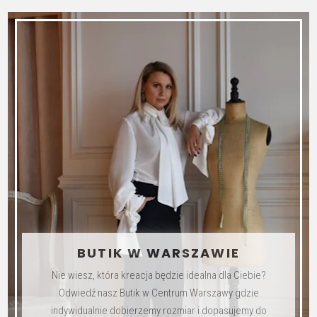
ma
wiele
wariantów.
Opcje
można
wybrać
na
stronie
produktu
BUTIK W WARSZAWIE
Nie wiesz, która kreacja będzie idealna dla Ciebie?
Odwiedź nasz Butik w Centrum Warszawy gdzie
indywidualnie dobierzemy rozmiar i dopasujemy do