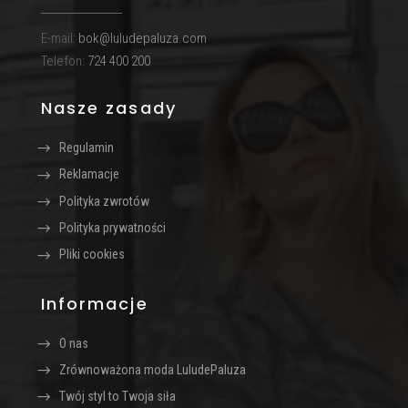
E-mail:
bok@luludepaluza.com
Telefon:
724 400 200
Nasze zasady
Regulamin
Reklamacje
Polityka zwrotów
Polityka prywatności
Pliki cookies
Informacje
O nas
Zrównoważona moda LuludePaluza
Twój styl to Twoja siła