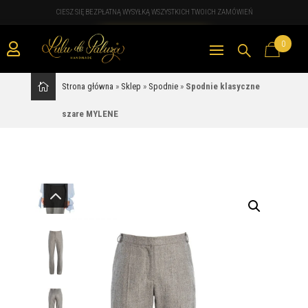
CIESZ SIĘ BEZPŁATNĄ WYSYŁKĄ WSZYSTKICH TWOICH ZAMÓWIEŃ
0

Strona główna
»
Sklep
»
Spodnie
»
Spodnie klasyczne
szare MYLENE