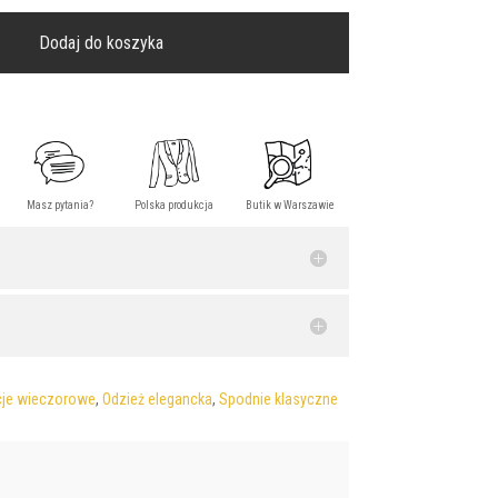
Dodaj do koszyka
cje wieczorowe
,
Odzież elegancka
,
Spodnie klasyczne