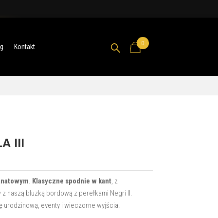
0

og
Kontakt
 III
ranatowym
.
Klasyczne spodnie w kant
, z
w z naszą bluzką bordową z perełkami Negri II.
zę urodzinową, eventy i wieczorne wyjścia.