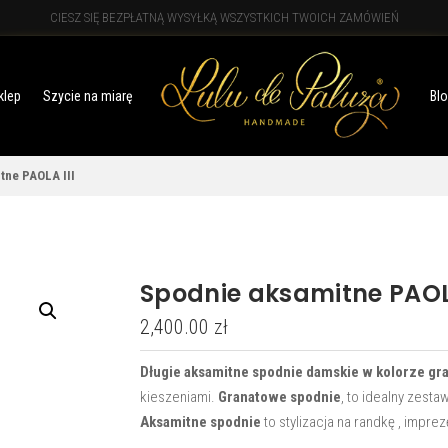
CIESZ SIĘ BEZPŁATNĄ WYSYŁKĄ WSZYSTKICH TWOICH ZAMÓWIEŃ
klep
Szycie na miarę
Bl
tne PAOLA III
Spodnie aksamitne PAOLA
2,400.00
zł
Długie aksamitne spodnie damskie
w kolorze g
kieszeniami.
Granatowe spodnie
, to idealny zesta
Aksamitne spodnie
to stylizacja na randkę , impre