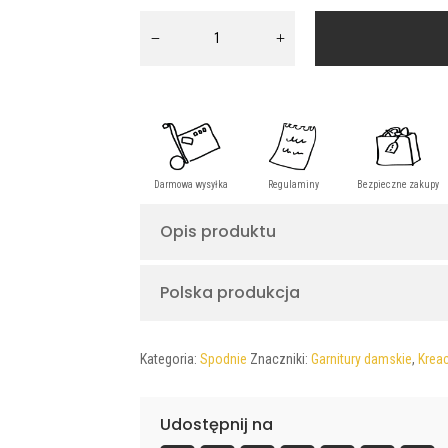
ilość
Spodnie
aksamitne
PAOLA
III
Opis produktu
Polska produkcja
Kategoria:
Spodnie
Znaczniki:
Garnitury damskie
,
Krea
Udostępnij na