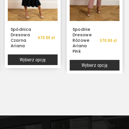
Spodnie
Spódnica
Dresowe
Dresowa
Różowe
Różowa
570.00
zł
470.00
zł
Ariana
Ariana
Pink
Pink
Wybierz opcję
Wybierz opcję
Ten
Ten
produkt
produkt
ma
ma
wiele
wiele
wariantów.
wariantów.
Opcje
Opcje
można
można
wybrać
wybrać
na
na
stronie
stronie
produktu
produktu