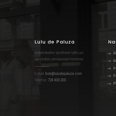
Lulu de Paluza
Na
Indywidualne spotkanie tylko po
R
uprzednio umówionym terminie:
R
P
E-mail:
bok@luludepaluza.com
P
Telefon:
724 400 200
P