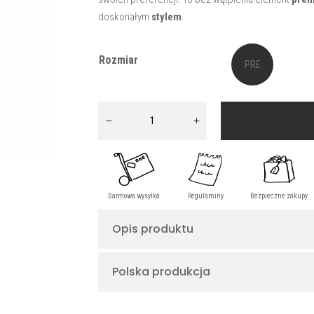
doskonałym
stylem
.
Rozmiar
PRE
ORDER
ilość
Płaszcz
z
kaszmiru
czarny
LILI
Opis produktu
Polska produkcja