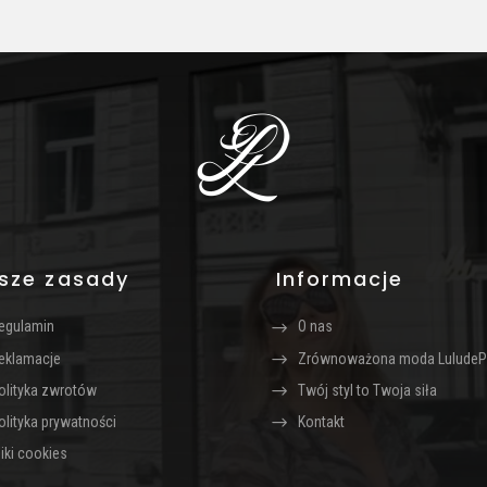
można
można
wybrać
wybrać
na
na
stronie
stronie
produktu
produktu
sze zasady
Informacje
egulamin
O nas
eklamacje
Zrównoważona moda LuludeP
olityka zwrotów
Twój styl to Twoja siła
olityka prywatności
Kontakt
liki cookies