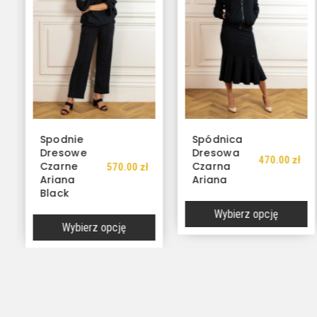
Spodnie
Spódnica
Dresowe
Dresowa
470.00
zł
Czarne
Czarna
570.00
zł
Ariana
Ariana
Black
Wybierz opcję
Wybierz opcję
Ten
produkt
Ten
ma
produkt
wiele
ma
wariantów.
wiele
Opcje
wariantów.
można
Opcje