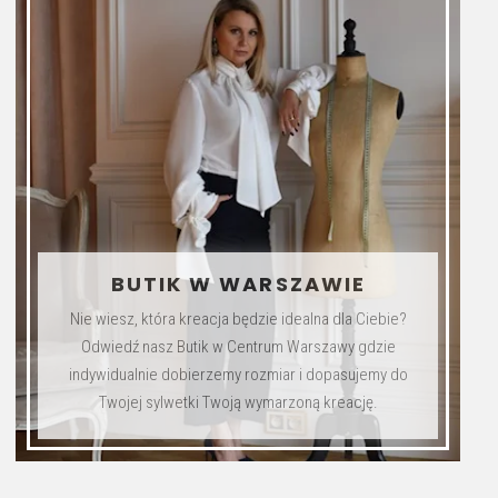
Bluza z
Żakiet
kapturem
Granatowo
Czarna
–
670.00
zł
900.00
zł
BUTIK W WARSZAWIE
Ariana
Amarantowy
Black
Alba
Nie wiesz, która kreacja będzie idealna dla Ciebie?
Odwiedź nasz Butik w Centrum Warszawy gdzie
Wybierz opcję
Wybierz opcję
indywidualnie dobierzemy rozmiar i dopasujemy do
Ten
Ten
Twojej sylwetki Twoją wymarzoną kreację.
produkt
produkt
ma
ma
wiele
wiele
wariantów.
wariantów.
Opcje
Opcje