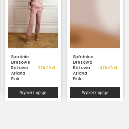
Spodnie
Spódnica
Dresowe
Dresowa
Różowe
Różowa
570.00
zł
470.00
zł
Ariana
Ariana
Pink
Pink
Wybierz opcję
Wybierz opcję
Ten
Ten
produkt
produkt
ma
ma
wiele
wiele
wariantów.
wariantów.
Opcje
Opcje