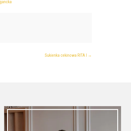
egancka
Sukienka cekinowa RITA I
→