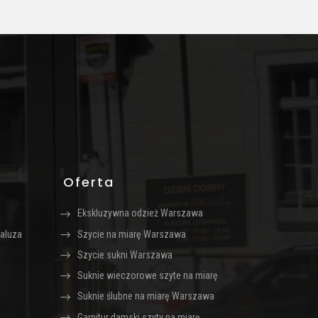
można
można
wybrać
wybrać
na
na
stronie
stronie
produktu
produktu
Oferta
Ekskluzywna odzież Warszawa
aluza
Szycie na miarę Warszawa
Szycie sukni Warszawa
Suknie wieczorowe szyte na miarę
Suknie ślubne na miarę Warszawa
Garnitur damski szyty na miarę