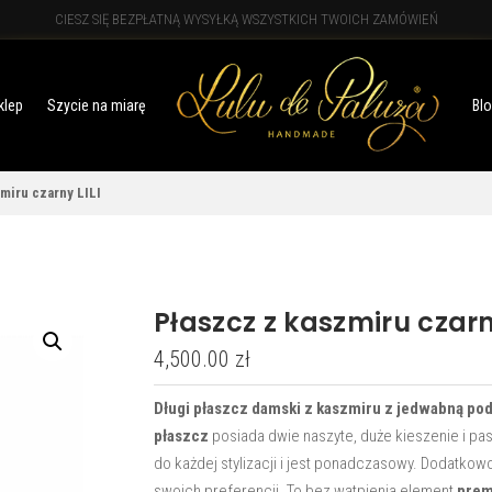
CIESZ SIĘ BEZPŁATNĄ WYSYŁKĄ WSZYSTKICH TWOICH ZAMÓWIEŃ
klep
Szycie na miarę
Bl
miru czarny LILI
Płaszcz z kaszmiru czarn
4,500.00
zł
Długi płaszcz damski z kaszmiru z jedwabną p
płaszcz
posiada dwie naszyte, duże kieszenie i pase
do każdej stylizacji i jest ponadczasowy. Dodatko
swoich preferencji. To bez wątpienia element
pre