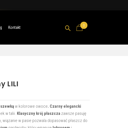
0

og
Kontakt
y LILI
odszewką
w kolorowe owoce
.
Czarny elegancki
k w talii.
Klasyczny krój płaszcza
zawsze pasuję
wo, wiązanie w pasie pozwala dopasować płaszcz do
mium
garderoby, który emanuje
luksusem
i