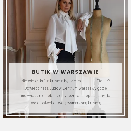
stronie
produktu
BUTIK W WARSZAWIE
Nie wiesz, która kreacja będzie idealna dla Ciebie?
Odwiedź nasz Butik w Centrum Warszawy gdzie
indywidualnie dobierzemy rozmiar i dopasujemy do
Twojej sylwetki Twoją wymarzoną kreację.