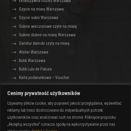
Ekskluzywna odzież Warszawa
Szycie na miarę Warszawa
Szycie sukni Warszawa
Suknie wieczorowe szyte na miarę
Suknie ślubne na miarę Warszawa
Garnitur damski szyty na miarę
Atelier Warszawa
Butik Warszawa
Butik Lulu de Paluza
Karta podarunkowa – Voucher
Cenimy prywatność użytkowników
Sklep z ekskluzywną odzieżą dla kobiet Lulu de
Używamy plików cookie, aby poprawić jakość przeglądania, wyświetlać
Paluza · Warszawa
reklamy lub treści dostosowane do indywidualnych potrzeb
Design by
CIK – Jarosław Gumkowski
użytkowników oraz analizować ruch na stronie. Kliknięcie przycisku
„Akceptuj wszystkie” oznacza zgodę na wykorzystywanie przez nas