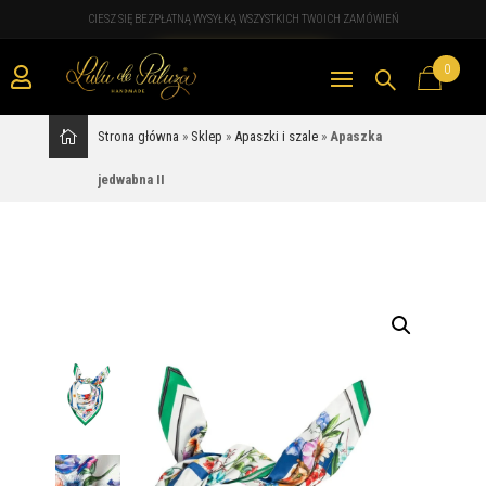
CIESZ SIĘ BEZPŁATNĄ WYSYŁKĄ WSZYSTKICH TWOICH ZAMÓWIEŃ
0

Strona główna
»
Sklep
»
Apaszki i szale
»
Apaszka
jedwabna II