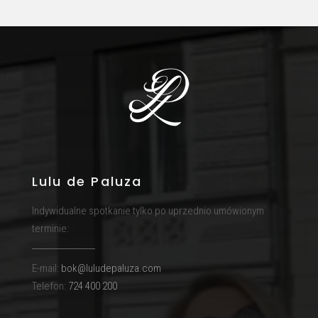
Lulu de Paluza
Indywidualne spotkanie tylko po uprzednio umówionym
terminie:
E-mail:
bok@luludepaluza.com
Telefon:
724 400 200