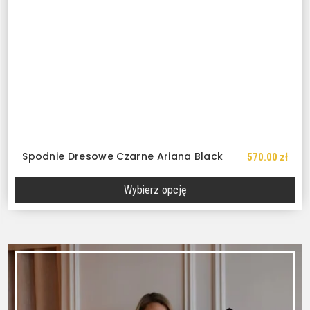
Spodnie Dresowe Czarne Ariana Black
570.00
zł
Wybierz opcję
Ten
produkt
ma
wiele
wariantów.
Opcje
można
wybrać
na