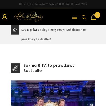
CIESZ SIĘ BEZPŁATNĄ WYSYŁKĄ WSZYSTKICH TWOICH ZAMÓWIEŃ
0

Strona główna
»
Blog
»
Ikony mody
»
Suknia RITA to
prawdziwy Bestseller!
Suknia RITA to prawdziwy
Bestseller!