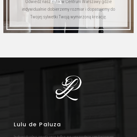
Odwiedź nasz Butik w Centrum Warszawy gdzie
indywidualnie dobierzemy rozmiar i dopasujemy do
Twojej sylwetki Twoją wymarzoną kreację.
Lulu de Paluza