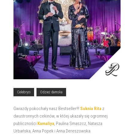
Celebryci
Odzież damska
Gwiazdy pokochały nasz Bestseller!!!
Suknia Rita
z
dwustronnych cekinów, w któej ukazały się ogromnej
publiczności
Kamaliya
, Paulina Smaszcz, Natasza
Urbańska, Anna Popek i Anna Dereszowska.