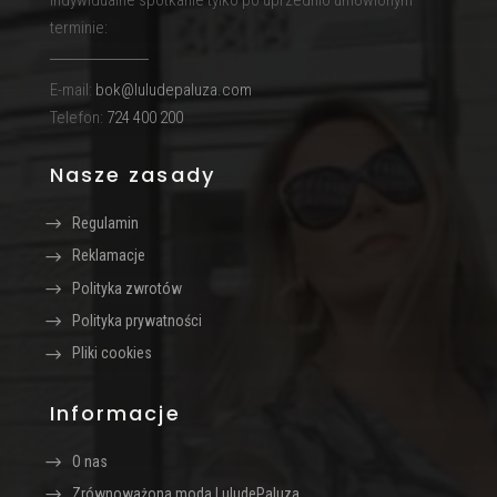
Indywidualne spotkanie tylko po uprzednio umówionym
terminie:
E-mail:
bok@luludepaluza.com
Telefon:
724 400 200
Nasze zasady
Regulamin
Reklamacje
Polityka zwrotów
Polityka prywatności
Pliki cookies
Informacje
O nas
Zrównoważona moda LuludePaluza