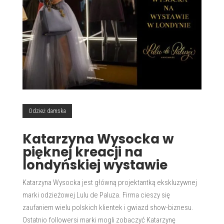
Odzież damska
Katarzyna Wysocka w
pięknej kreacji na
londyńskiej wystawie
Katarzyna Wysocka jest główną projektantką ekskluzywnej
marki odzieżowej Lulu de Paluza. Firma cieszy się
zaufaniem wielu polskich klientek i gwiazd show-biznesu.
Ostatnio followersi marki mogli zobaczyć Katarzynę