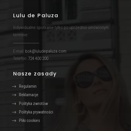
Lulu de Paluza
Indywidualne spotkanie tylko po uprzednio umówionym
terminie:
E-mail:
bok@luludepaluza.com
Telefon:
724 400 200
Nasze zasady
Regulamin
Reklamacje
Polityka zwrotów
Polityka prywatności
Pliki cookies