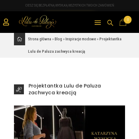
CIESZ SIĘ BEZPŁATNĄ WYSYŁKĄ WSZYSTKICH TWOICH ZAMÓWIEŃ
0

Strona główna
»
Blog
»
Inspiracje modowe
»
Projektantka
Lulu de Paluza zachwyca kreacją
Projektantka Lulu de Paluza
zachwyca kreacją