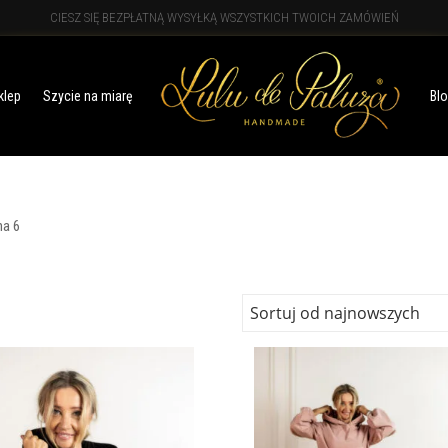
CIESZ SIĘ BEZPŁATNĄ WYSYŁKĄ WSZYSTKICH TWOICH ZAMÓWIEŃ
klep
Szycie na miarę
Bl
na 6