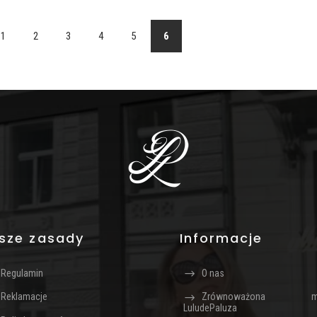
1
2
3
4
5
6
sze zasady
Informacje
Regulamin
O nas
Reklamacje
Zrównoważona m
LuludePaluza