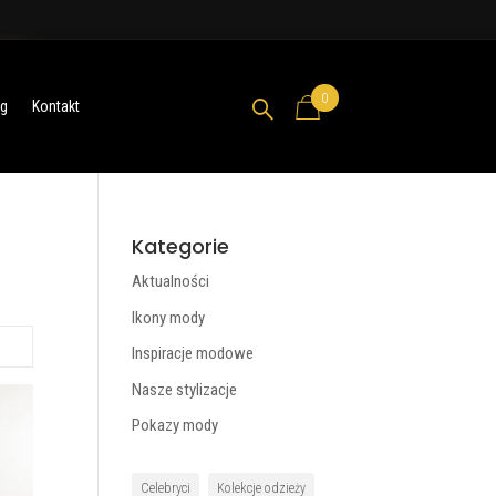
0

og
Kontakt
Kategorie
Aktualności
Ikony mody
Inspiracje modowe
Nasze stylizacje
Pokazy mody
Celebryci
Kolekcje odzieży