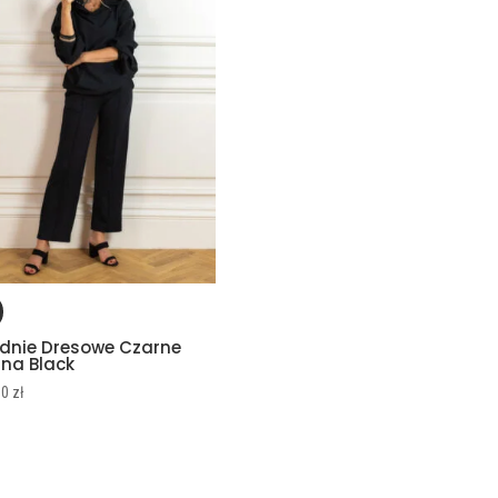
dnie Dresowe Czarne
ana Black
00
zł