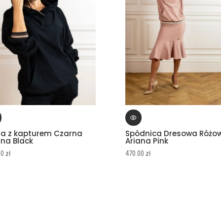
za z kapturem Czarna
Spódnica Dresowa Różo
ana Black
Ariana Pink
00
zł
470.00
zł