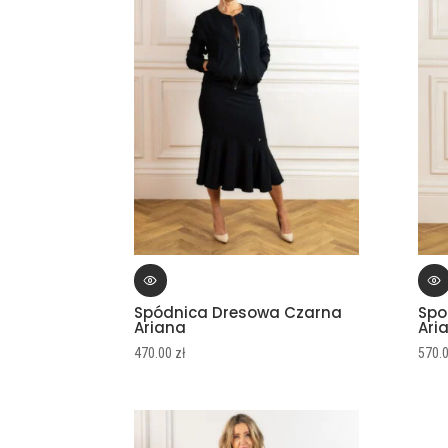
Spódnica Dresowa Czarna
Spo
Ariana
Ari
470.00
zł
570.