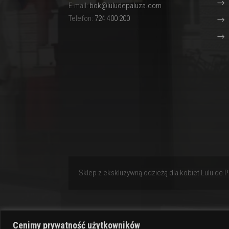
E-mail:
bok@luludepaluza.com
Telefon:
724 400 200
Sklep z ekskluzywną odzieżą dla kobiet Lulu de 
Cenimy prywatność użytkowników