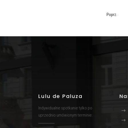
Poprz.
Lulu de Paluza
Na
Indywidualne spotkanie tylko po
uprzednio umówionym terminie: