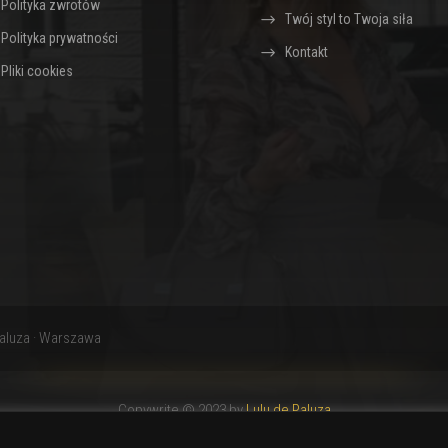
Polityka zwrotów
Twój styl to Twoja siła
Polityka prywatności
Kontakt
Pliki cookies
Paluza · Warszawa
Copywrite © 2023 by
Lulu de Paluza
Wszelkie prawa zastrzeżone