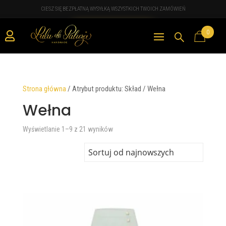
CIESZ SIĘ BEZPŁATNĄ WYSYŁKĄ WSZYSTKICH TWOICH ZAMÓWIEŃ
0

Strona główna
/
Atrybut produktu: Skład
/
Wełna
Wełna
Posortowane
Wyświetlanie 1–9 z 21 wyników
według
najnowszych