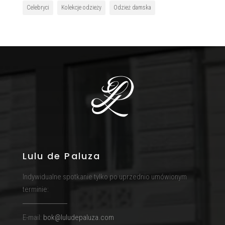
Celebryci
Kolekcje odzieży
Odzież damska
Lulu de Paluza
Indywidualne spotkanie tylko po uprzednio umówionym
terminie:
E-mail:
bok@luludepaluza.com