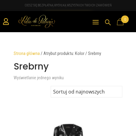
CIESZ SIĘ BEZPŁATNĄ WYSYŁKĄ WSZYSTKICH TWOICH ZAMÓWIEŃ
0

Strona główna
/
Atrybut produktu: Kolor
/
Srebrny
Srebrny
Wyświetlanie jednego wyniku