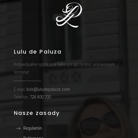
Lulu de Paluza
Indywidualne spotkanie tylko po uprzednio umówionym
terminie:
E-mail:
bok@luludepaluza.com
Telefon:
724 400 200
Nasze zasady
Regulamin