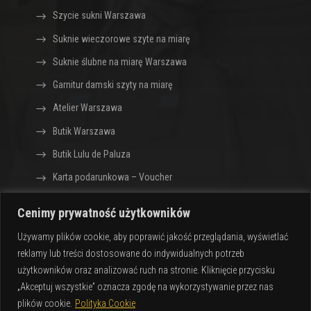
Szycie sukni Warszawa
Suknie wieczorowe szyte na miarę
Suknie ślubne na miarę Warszawa
Garnitur damski szyty na miarę
Atelier Warszawa
Butik Warszawa
Butik Lulu de Paluza
Karta podarunkowa – Voucher
Cenimy prywatność użytkowników
Sklep z ekskluzywną odzieżą dla kobiet Lulu de
Używamy plików cookie, aby poprawić jakość przeglądania, wyświetlać
Paluza · Warszawa
reklamy lub treści dostosowane do indywidualnych potrzeb
Design by
CIK – Jarosław Gumkowski
użytkowników oraz analizować ruch na stronie. Kliknięcie przycisku
„Akceptuj wszystkie” oznacza zgodę na wykorzystywanie przez nas
plików cookie.
Polityka Cookie