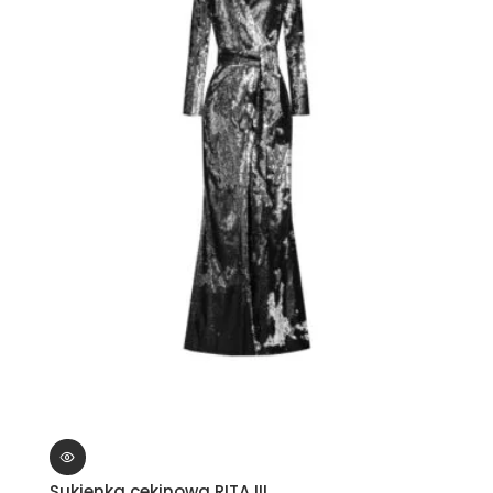
Sukienka cekinowa RITA III