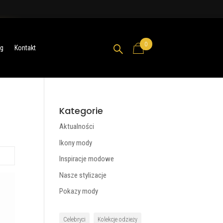
0

og
Kontakt
Kategorie
Aktualności
Ikony mody
Inspiracje modowe
Nasze stylizacje
Pokazy mody
Celebryci
Kolekcje odzieży