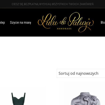
CIESZ SIĘ BEZPŁATNĄ WYSYŁKĄ WSZYSTKICH TWOICH ZAMÓWIEŃ
klep
Szycie na miarę
Bl