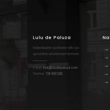
Lulu de Paluza
Na
Indywidualne spotkanie tylko po
uprzednio umówionym terminie:
E-mail:
bok@luludepaluza.com
Telefon:
724 400 200