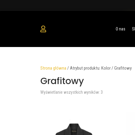
O nas
S
Strona główna
/
Atrybut produktu: Kolor
/
Grafitowy
Grafitowy
Posortowane
Wyświetlanie wszystkich wyników: 3
według
najnowszych